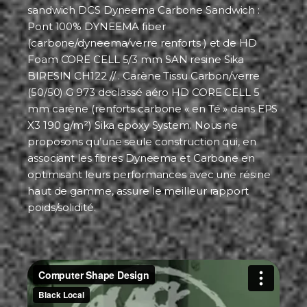
sandwich DCS Dyneema Carbone Sandwich :
Pont 100% DYNEEMA fiber
(carbone/dyneema/verre renforts ) et de HD
Foam CORE CELL 5/3 mm SAN resine Sika
BIRESIN CH122 // . Carène Tissu Carbon/verre
(50/50) G 973 declassé aéro HD CORE CELL 5
mm carène (renforts carbone « en Té » dans EPS
X3 190 g/m²) Sika epoxy System. Nous ne
proposons qu’une seule construction qui, en
associant les fibres Dyneema et Carbone en
optimisant leurs performances avec une résine
haut de gamme, assure le meilleur rapport
poids/solidité.