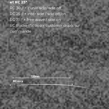
et RC 25*
RC 30 // + curve side/ side off
RC 25 // + inter side / side off/on
RC 21 // + free wave / side on
RC Rocker/Scoop « custom » dispo. sur
commande