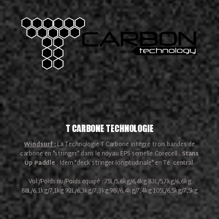
T Carbone Technologie
Windsurf :
La Technologie T Carbone intègre trois bandes de
carbone en "stringer" dans le noyau EPS semelle Corecell .
Stans
Up Paddle
: Idem "deck stringer longitudinale" en Té central.
Vol./Poids nu/Poids equipé : 75L/5,6kg/6,4kg 83L/5,7kg/6,6kg
88L/6,1kg/7,1kg 92L/6,3kg/7,3kg 98l/6,4kg/7,4kg 105L/6,5kg/7,5kg