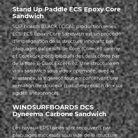
Stand Up Paddle ECS Epoxy Core
Sandwich
SUP boards BLACK LOCAL production series
ECS. ECS Epoxy Core Sandwich est un procédé
d’imprégnation de la structure innovant par
plaquages successifs de Core (Corecell carène
et Corekork pont) bloqués des deux côtés par
de la fibre E-Glass Excel 6 oz. Une structure en
vrai « sandwich sous vide » optimisée, avec la
résistance, la légereté tout en conservant une
sensation de douceur (pas d’impression de « sur
rigidité »/résonance).
WINDSURFBOARDS DCS
Dyneema Carbone Sandwich
Les noyaux EPS usinés sont recouverts par
plaquages successifs sous vide de la structure