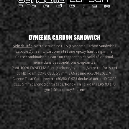
Dyneema Carbon Sandwich
Windsurf :
Notre structure DCS (Dyneema Carbon Sandwich)
associe Dyneema, carbone et résine époxy haut de gamme.
Cette combinaison assure un rapport poids-solidité optimal,
même dans des conditions exigeantes.
Pont 100% DYNEEMA fiber (carbone/dyneema/verre renforts ) et
de HD Foam CORE CELL 5/3 mm SAN resine AXSON 2022 // .
Carène Tissu Carbon/verre (50/50) G 973 declassé aéro HD CORE
CELL 5 mm carène (renforts carbone « en Té » dans EPS X3 190
g/m²) Silka epoxy Sustem