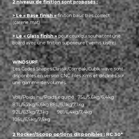
2 niveaux de finition sont proposés :
> Le « Base finish »
finition basic très correct
(carene mat)
> Le « Glass finish »
pour ceux qui souhaitent une
board avec une finition supérieure ( vernis lustré).
WINDSURF
Les Codes Shapes Classik/Compak/Cubik wave sont
disponibles en version CNC Files Kms et déclinés sur
une gamme de volumes.
Vol./Poids nu/Poids equipé : 75L/5,6kg/6,4kg
83L/5,7kg/6,6kg 88L/6,1kg/7,1kg
92L/6,3kg/7,3kg 98l/6,4kg/7,4kg
105L/6,5kg/7,5kg
2 Rocker/Scoop options disponibles :
RC 30*